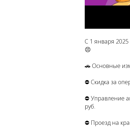
С 1 января 202
😣
🚗 Основные из
⛔️ Скидка за оп
⛔️ Управление а
руб.
⛔️ Проезд на кра