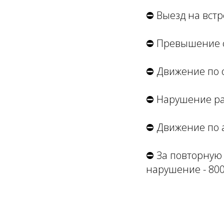
⛔️ Выезд на встр
⛔️ Превышение с
⛔️ Движение по о
⛔️ Нарушение ра
⛔️ Движение по а
⛔️ За повторную 
нарушение - 800р