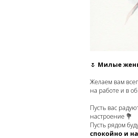
🌷
Милые женщ
Желаем вам всег
на работе и в о
Пусть вас радую
настроение 💐
Пусть рядом буд
спокойно и н