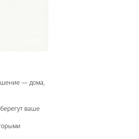
ношение — дома,
 берегут ваше
оторыми