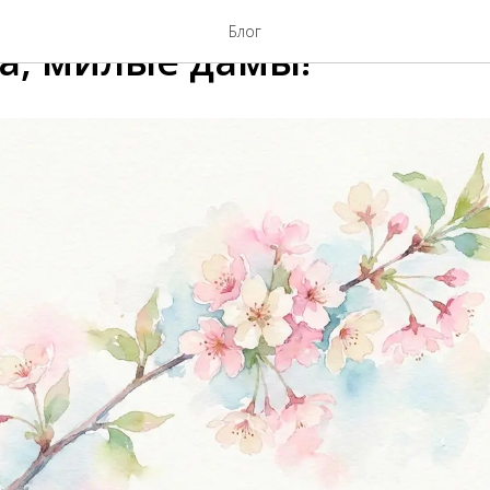
Блог
та, милые дамы!