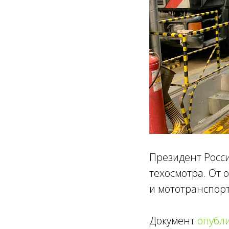
Президент Росс
техосмотра. От 
и мототранспорт
Документ
опубл