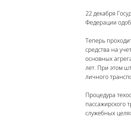
22 декабря Госу
Федерации одоб
Теперь проходит
средства на уче
основных агрега
лет. При этом ш
личного транспо
Процедура техос
пассажирского т
служебных целя