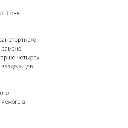
т. Совет
транспортного
и замене
старше четырех
ы владельцев
гого
няемого в